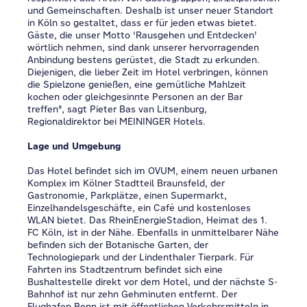
und Gemeinschaften. Deshalb ist unser neuer Standort
in Köln so gestaltet, dass er für jeden etwas bietet.
Gäste, die unser Motto 'Rausgehen und Entdecken'
wörtlich nehmen, sind dank unserer hervorragenden
Anbindung bestens gerüstet, die Stadt zu erkunden.
Diejenigen, die lieber Zeit im Hotel verbringen, können
die Spielzone genießen, eine gemütliche Mahlzeit
kochen oder gleichgesinnte Personen an der Bar
treffen", sagt Pieter Bas van Litsenburg,
Regionaldirektor bei MEININGER Hotels.
Lage und Umgebung
Das Hotel befindet sich im OVUM, einem neuen urbanen
Komplex im Kölner Stadtteil Braunsfeld, der
Gastronomie, Parkplätze, einen Supermarkt,
Einzelhandelsgeschäfte, ein Café und kostenloses
WLAN bietet. Das RheinEnergieStadion, Heimat des 1.
FC Köln, ist in der Nähe. Ebenfalls in unmittelbarer Nähe
befinden sich der Botanische Garten, der
Technologiepark und der Lindenthaler Tierpark. Für
Fahrten ins Stadtzentrum befindet sich eine
Bushaltestelle direkt vor dem Hotel, und der nächste S-
Bahnhof ist nur zehn Gehminuten entfernt. Der
Flughafen Bonn ist mit öffentlichen Verkehrsmitteln in