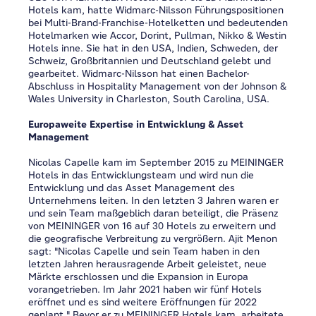
Hotels kam, hatte Widmarc-Nilsson Führungspositionen
bei Multi-Brand-Franchise-Hotelketten und bedeutenden
Hotelmarken wie Accor, Dorint, Pullman, Nikko & Westin
Hotels inne. Sie hat in den USA, Indien, Schweden, der
Schweiz, Großbritannien und Deutschland gelebt und
gearbeitet. Widmarc-Nilsson hat einen Bachelor-
Abschluss in Hospitality Management von der Johnson &
Wales University in Charleston, South Carolina, USA.
Europaweite Expertise in Entwicklung & Asset
Management
Nicolas Capelle kam im September 2015 zu MEININGER
Hotels in das Entwicklungsteam und wird nun die
Entwicklung und das Asset Management des
Unternehmens leiten. In den letzten 3 Jahren waren er
und sein Team maßgeblich daran beteiligt, die Präsenz
von MEININGER von 16 auf 30 Hotels zu erweitern und
die geografische Verbreitung zu vergrößern. Ajit Menon
sagt: "Nicolas Capelle und sein Team haben in den
letzten Jahren herausragende Arbeit geleistet, neue
Märkte erschlossen und die Expansion in Europa
vorangetrieben. Im Jahr 2021 haben wir fünf Hotels
eröffnet und es sind weitere Eröffnungen für 2022
geplant." Bevor er zu MEININGER Hotels kam, arbeitete