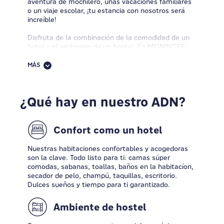
aventura de mochilero, unas vacaciones familiares
o un viaje escolar, ¡tu estancia con nosotros será
increíble!
Disfruta de la combinación de la comodidad de un
hotel y el ambiente de un hostel. En MEININGER
tienes a tu diposición lo mejor de ambos
mundos. ¿Qué más nos hace diferentes? Nuestras
MÁS
propiedades se encuentran ubicadas en zonas
céntricas y muy bien conectadas, en ciudades
vibrantes, con tarifas económicas y servicios que
¿Qué hay en nuestro ADN?
marcan la diferencia. Nuestros espacios están
diseñados para que te diviertas, conozcas a gente
nueva y vivas experiencias inolvidables. En
MEININGER Hotels, puedes relajarte, trabajar un
Confort como un hotel
poco y pasar un buen rato. En cada propiedad
tenemos a un equipo de exploradores listo para
Nuestras habitaciones confortables y acogedoras
construir una comunidad de viajeros con una pasión
son la clave. Todo listo para ti: camas súper
común, descubrir nuevos lugares.
comodas, sabanas, toallas, baños en la habitacíon,
secador de pelo, champú, taquillas, escritorio.
¿Estás listo para darle la vuelta al concepto de
Dulces sueños y tiempo para ti garantizado.
hospitalidad? ¡Entra y explora!
Ambiente de hostel