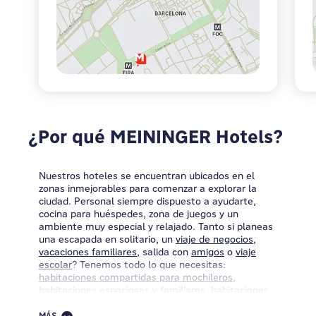
¿Por qué MEININGER Hotels?
Nuestros hoteles se encuentran ubicados en el
zonas inmejorables para comenzar a explorar la
ciudad. Personal siempre dispuesto a ayudarte,
cocina para huéspedes, zona de juegos y un
ambiente muy especial y relajado. Tanto si planeas
una escapada en solitario, un
viaje de negocios
,
vacaciones familiares
, salida con
amigos
o
viaje
escolar
? Tenemos todo lo que necesitas:
habitaciones compartidas para mochileros
,
habitaciones espaciosas y familiares, habitaciones
múltiples, perfectas para grupos, y habitaciones
individuales y dobles para parejas, viajeros solos y