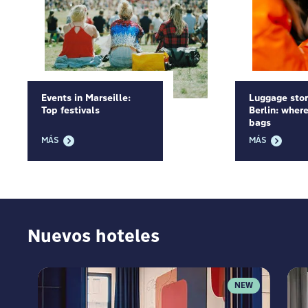
Events in Marseille:
Luggage sto
Top festivals
Berlin: where
bags
MÁS
MÁS
Nuevos hoteles
NEW