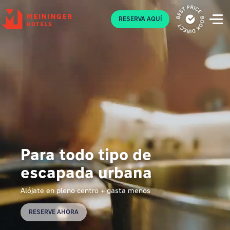
P
RESERVA AQUÍ
Para todo tipo de
escapada urbana
Alójate en pleno centro + gasta menos
RESERVE AHORA