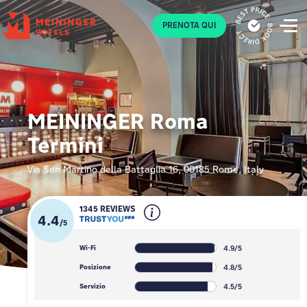
P
PRENOTA QUI
MEININGER Roma
Termini
Via San Martino della Battaglia 16, 00185 Rome, Italy
1345 REVIEWS
4.4
/
5
4.9/5
Wi-Fi
4.8/5
Posizione
4.5/5
Servizio