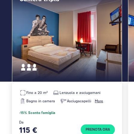
Fino a 20 m²
Lenzuola e asciugamani
Bagno in camera
Asciugacapelli
More
-15% Sconto famiglia
Da
115 €
PRENOTA ORA