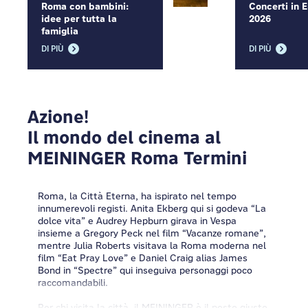
Roma con bambini:
Concerti in 
idee per tutta la
2026
famiglia
DI PIÙ
DI PIÙ
Azione!
Il mondo del cinema al
MEININGER Roma Termini
Roma, la Città Eterna, ha ispirato nel tempo
innumerevoli registi. Anita Ekberg qui si godeva “La
dolce vita” e Audrey Hepburn girava in Vespa
insieme a Gregory Peck nel film “Vacanze romane”,
mentre Julia Roberts visitava la Roma moderna nel
film “Eat Pray Love” e Daniel Craig alias James
Bond in “Spectre” qui inseguiva personaggi poco
raccomandabili.
Per chi visita la città, il MEININGER è il posto giusto