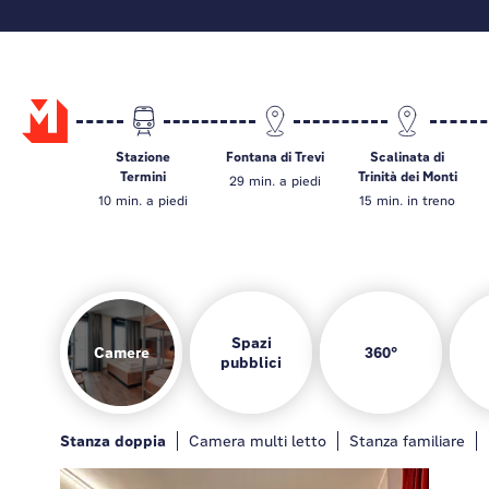
Stazione
Fontana di Trevi
Scalinata di
Termini
Trinità dei Monti
29 min. a piedi
10 min. a piedi
15 min. in treno
Spazi
Camere
360°
pubblici
Le camere
Bar
Area giochi
Cucina per gli ospiti
Stanza doppia
Generale
Bar
Camera multi letto
Angolo scalda & gusta
Stanza familiare
Lounge
Sala 