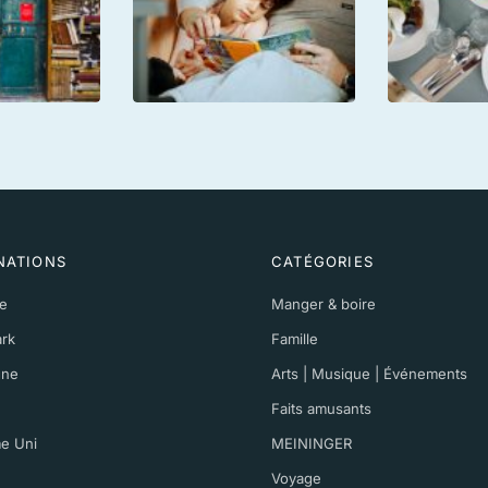
NATIONS
CATÉGORIES
e
Manger & boire
rk
Famille
gne
Arts | Musique | Événements
Faits amusants
e Uni
MEININGER
Voyage