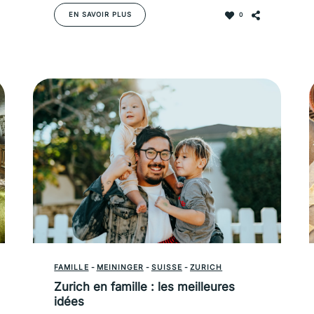
EN SAVOIR PLUS
0
FAMILLE
-
MEININGER
-
SUISSE
-
ZURICH
Zurich en famille : les meilleures
idées