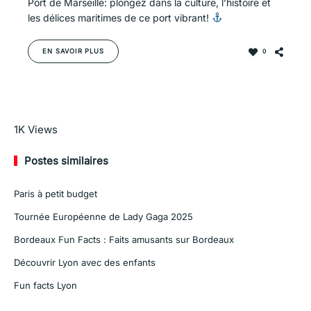
Port de Marseille: plongez dans la culture, l’histoire et
les délices maritimes de ce port vibrant!
EN SAVOIR PLUS
0
En savoir plus
1K
Views
Postes similaires
Paris à petit budget
Tournée Européenne de Lady Gaga 2025
Bordeaux Fun Facts : Faits amusants sur Bordeaux
Découvrir Lyon avec des enfants
Fun facts Lyon