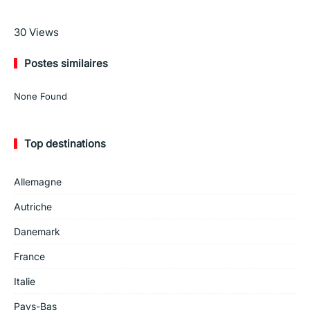
En savoir plus
30
Views
Postes similaires
None Found
Top destinations
Allemagne
Autriche
Danemark
France
Italie
Pays-Bas