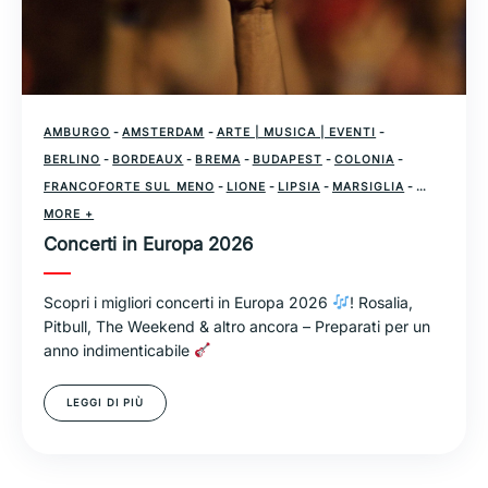
AMBURGO
-
AMSTERDAM
-
ARTE | MUSICA | EVENTI
-
BERLINO
-
BORDEAUX
-
BREMA
-
BUDAPEST
-
COLONIA
-
FRANCOFORTE SUL MENO
-
LIONE
-
LIPSIA
-
MARSIGLIA
-
MEININGER
MORE +
-
MILANO
-
MONACO DI BAVIERA
-
PAESI BASSI
-
Concerti in Europa 2026
PARIGI
-
ROMA
-
SVIZZERA
-
VIENNA
-
ZURIGO
Scopri i migliori concerti in Europa 2026
! Rosalia,
Pitbull, The Weekend & altro ancora – Preparati per un
anno indimenticabile
LEGGI DI PIÙ