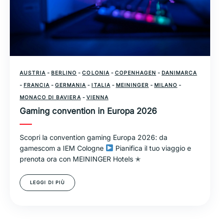
AUSTRIA
-
BERLINO
-
COLONIA
-
COPENHAGEN
-
DANIMARCA
-
FRANCIA
-
GERMANIA
-
ITALIA
-
MEININGER
-
MILANO
-
MONACO DI BAVIERA
-
VIENNA
Gaming convention in Europa 2026
Scopri la convention gaming Europa 2026: da
gamescom a IEM Cologne
Pianifica il tuo viaggio e
prenota ora con MEININGER Hotels ✭
LEGGI DI PIÙ