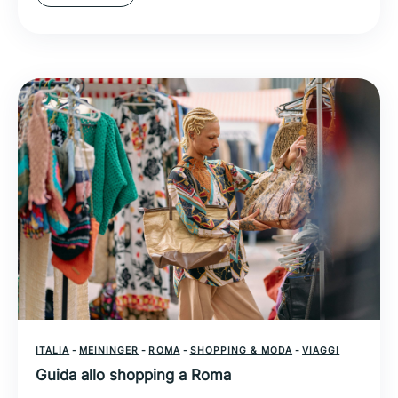
ITALIA
-
MEININGER
-
ROMA
-
SHOPPING & MODA
-
VIAGGI
Guida allo shopping a Roma