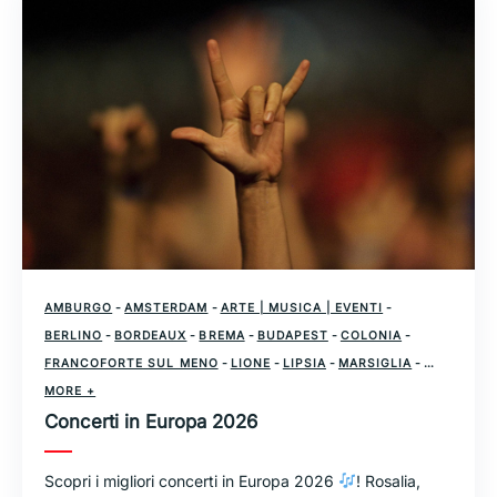
AMBURGO
-
AMSTERDAM
-
ARTE | MUSICA | EVENTI
-
BERLINO
-
BORDEAUX
-
BREMA
-
BUDAPEST
-
COLONIA
-
FRANCOFORTE SUL MENO
-
LIONE
-
LIPSIA
-
MARSIGLIA
-
MEININGER
MORE +
-
MILANO
-
MONACO DI BAVIERA
-
PAESI BASSI
-
Concerti in Europa 2026
PARIGI
-
ROMA
-
SVIZZERA
-
VIENNA
-
ZURIGO
Scopri i migliori concerti in Europa 2026
! Rosalia,