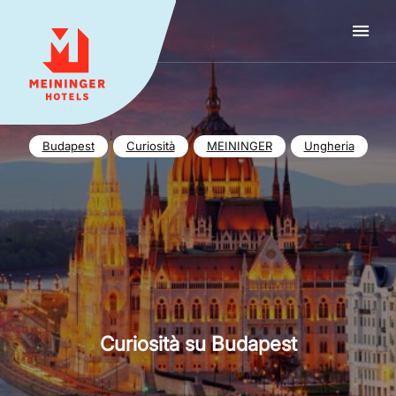
MEININGER HOTELS
Budapest
Curiosità
MEININGER
Ungheria
Curiosità su Budapest