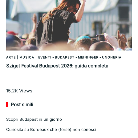
ARTE | MUSICA | EVENTI
-
BUDAPEST
-
MEININGER
-
UNGHERIA
Sziget Festival Budapest 2026: guida completa
Leggi di più
15.2K
Views
Post simili
Scopri Budapest in un giorno
Curiosità su Bordeaux che (forse) non conosci