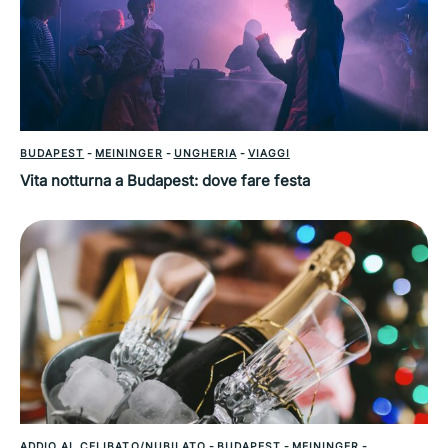
BUDAPEST
-
MEININGER
-
UNGHERIA
-
VIAGGI
Vita notturna a Budapest: dove fare festa
ADDIO AL CELIBATO/NUBILATO
-
BUDAPEST
-
MEININGER
-