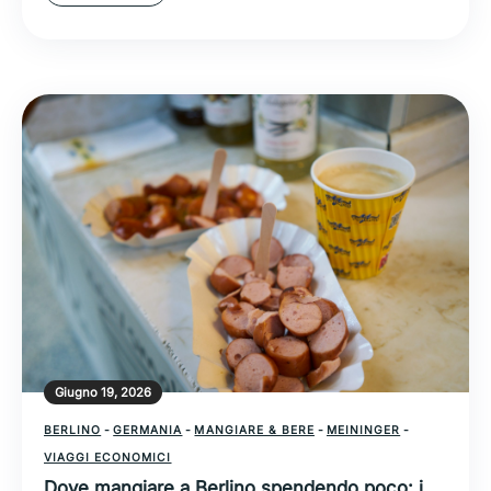
Giugno 19, 2026
BERLINO
-
GERMANIA
-
MANGIARE & BERE
-
MEININGER
-
VIAGGI ECONOMICI
Dove mangiare a Berlino spendendo poco: i