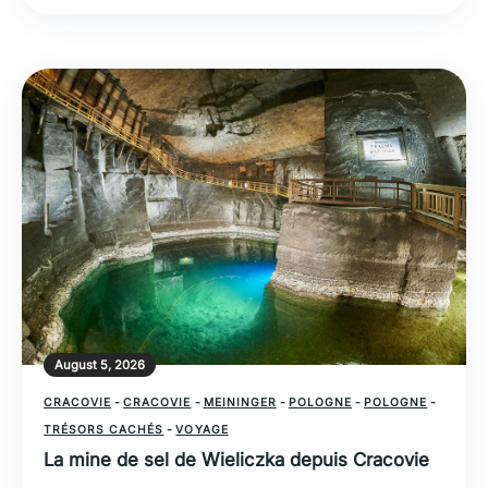
August 5, 2026
CRACOVIE
-
CRACOVIE
-
MEININGER
-
POLOGNE
-
POLOGNE
-
TRÉSORS CACHÉS
-
VOYAGE
La mine de sel de Wieliczka depuis Cracovie