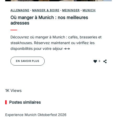
ALLEMAGNE
-
MANGER & BOIRE
-
MEININGER
-
MUNICH
Où manger à Munich : nos meilleures
adresses
Découvrez où manger à Munich : cafés, brasseries et
steakhouses. Réservez maintenant ou vérifiez les
disponibilités pour votre séjour ➔➔
EN SAVOIR PLUS
0
En savoir plus
1K
Views
Postes similaires
Experience Munich Oktoberfest 2026