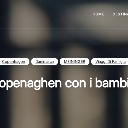
HOME
DESTIN
Copenhagen
Danimarca
MEININGER
Viaggi Di Famiglia
openaghen con i bambi