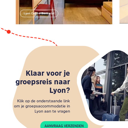
van Lyon.
Ga je gang en boek je kamer bij ons, het beste
Lyon Centre Berthelot
Lyon Centre Berthelot
hotel in Lyon!
Klaar voor je
groepsreis naar
Lyon?
Klik op de onderstaande link
om je groepsaccommodatie in
Lyon aan te vragen
AANVRAAG VERZENDEN