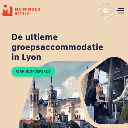
P
De ultieme
groepsaccommodatie
in Lyon
PLAN JE GROEPSREIS