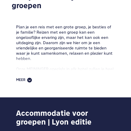
groepen
Plan je een reis met een grote groep, je besties of
je familie? Reizen met een groep kan een
ongelooflijke ervaring zijn, maar het kan ook een
uitdaging zijn. Daarom zijn we hier om je een
vriendelijke en georganiseerde ruimte te bieden
waar je kunt samenkomen, relaxen en plezier kunt
hebben.
Onze MEININGER-specials in elk hotel zullen je heel
blij maken. Gedeelde of privékamers met en suite
badkamers, gastenkeukens, ruime openbare
MEER
ruimtes, vriendelijke sfeer, gamezones, halfpension,
ontbijtbuffet, gratis wifi en meer. Vindt ons gelegen
in de stadscentra met uitstekende verbindingen
met het openbaar vervoer, zodat je afscheid kunt
nemen van stress en lang woon-werkverkeer.
Accommodatie voor
Ben je op zoek naar ideeën en tips voor je
groepen | Lyon editie
aanstaande groepsreis? Op de hoogte blijven van
bestemmingen en spannende groepsactiviteiten?