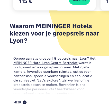
115 €
BOEK NU
Waarom MEININGER Hotels
kiezen voor je groepsreis naar
Lyon?
Oproep aan alle groepen! Groepsreis naar Lyon? Het
MEININGER Hotel Lyon Centre Berthelot
wordt je
hoofdkwartier voor groepsavonturen. Met ruime
kamers, levendige openbare ruimtes, opties voor
halfpension, speciale voorzieningen en een locatie
die schreeuwt "Let's explore!", zijn we hier om je
groepsreis episch te maken. Bovendien is ons
vriendelijke personeel 24/7 beschikbaar voor
groepsplanningssessies en ideeën voor
groepsactiviteiten.
MEER
Op zoek naar de perfecte plek om in Lyon te