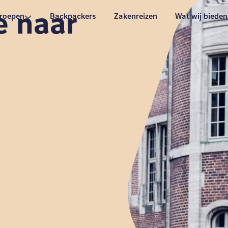
e naar
roepen
Backpackers
Zakenreizen
Wat wij bieden