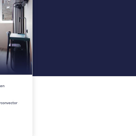
ken
rconvector