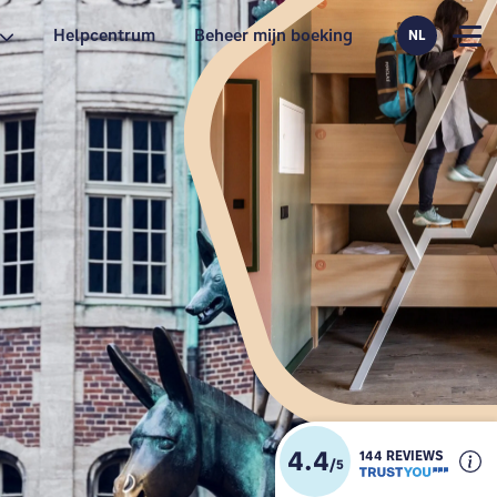
Helpcentrum
Beheer mijn boeking
NL
4.4
144 REVIEWS
/
5