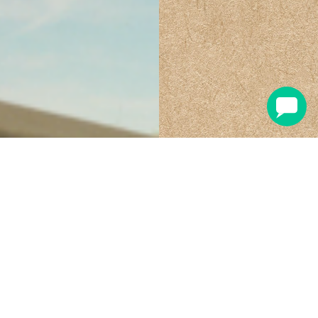
Ontdek Budapest
Voor thermale baden,
geweldige cocktails in
ruïnebars + nachten die op de