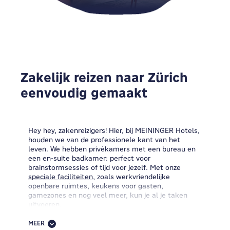
Zakelijk reizen naar Zürich
eenvoudig gemaakt
Hey hey, zakenreizigers! Hier, bij MEININGER Hotels,
houden we van de professionele kant van het
leven. We hebben privékamers met een bureau en
een en-suite badkamer: perfect voor
brainstormsessies of tijd voor jezelf. Met onze
speciale faciliteiten
, zoals werkvriendelijke
openbare ruimtes, keukens voor gasten,
gamezones en nog veel meer, kun je al je taken
uitvoeren.
Heb je vrije tijd nadat je klaar bent met werken?
MEER