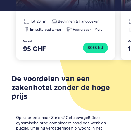
Tot 20 m²
Bedlinnen & handdoeken
En-suite badkamer
Haardroger
More
Vanaf
V
95 CHF
BOEK NU
De voordelen van een
zakenhotel zonder de hoge
prijs
Op zakenreis naar Zürich? Geluksvogel! Deze
dynamische stad combineert naadloos werk en
plezier. Of je nu vergaderingen bijwoont in het