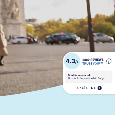
4.3
2889 REVIEWS
/
5
Średnia ocena od:
Goście, którzy odwiedzili Paryż
POKAŻ OPINIE