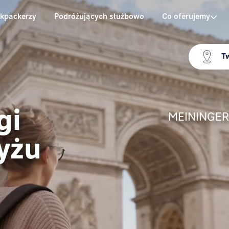
kpackerzy
Podróżujących służbowo
Co oferujemy
Tw
gi
MEININGER 
yżu