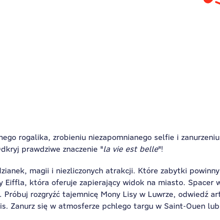
onego rogalika, zrobieniu niezapomnianego selfie i zanurze
Odkryj prawdziwe znaczenie "
la vie est belle
"!
ianek, magii i niezliczonych atrakcji. Które zabytki powinny 
 Eiffla, która oferuje zapierający widok na miasto. Spacer
. Próbuj rozgryźć tajemnicę Mony Lisy w Luwrze, odwiedź a
ais. Zanurz się w atmosferze pchlego targu w Saint-Ouen lu