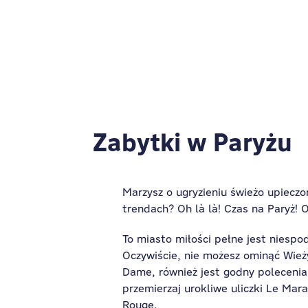
Zabytki w Paryżu
Marzysz o ugryzieniu świeżo upiecz
trendach? Oh là là! Czas na Paryż! 
To miasto miłości pełne jest niespodz
Oczywiście, nie możesz ominąć Wieży
Dame, również jest godny polecenia
przemierzaj urokliwe uliczki Le Mar
Rouge.