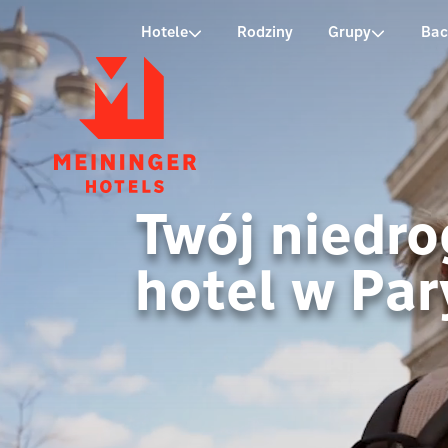
P
Hotele
Rodziny
Grupy
Bac
Twój niedro
hotel w Par