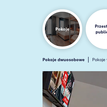
Przes
Pokoje
publi
Pokoje dwuosobowe
Śniadanie
Kuchnia gościnna
Pokoje