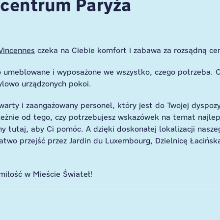
 centrum Paryża
Vincennes
czeka na Ciebie komfort i zabawa za rozsądną ce
wo umeblowane i wyposażone we wszystko, czego potrzeba. O
ylowo urządzonych pokoi.
twarty i zaangażowany personel, który jest do Twojej dyspoz
ależnie od tego, czy potrzebujesz wskazówek na temat najle
 tutaj, aby Ci pomóc. A dzięki doskonałej lokalizacji naszeg
two przejść przez Jardin du Luxembourg, Dzielnicę Łacińską
 miłość w Mieście Świateł!