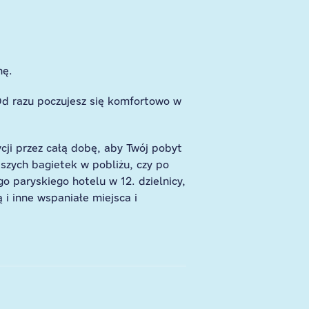
nę.
d razu poczujesz się komfortowo w
ycji przez całą dobę, aby Twój pobyt
pszych bagietek w pobliżu, czy po
o paryskiego hotelu w 12. dzielnicy,
 i inne wspaniałe miejsca i