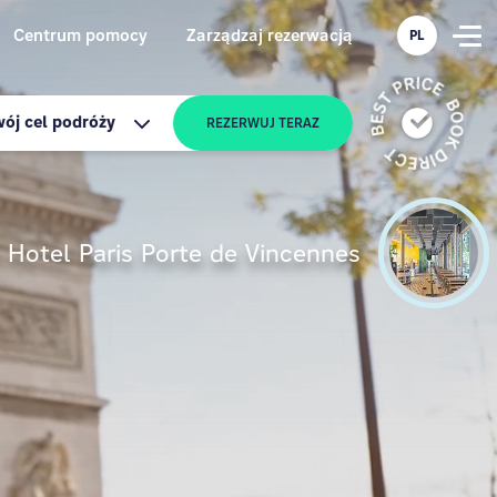
Centrum pomocy
Zarządzaj rezerwacją
PL
ój cel podróży
REZERWUJ TERAZ
Hotel Paris Porte de Vincennes