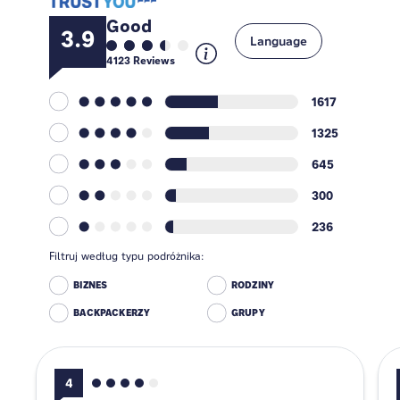
Good
3.9
Language
4123
Reviews
1617
1325
645
300
236
Filtruj według typu podróżnika:
BIZNES
RODZINY
BACKPACKERZY
GRUPY
4