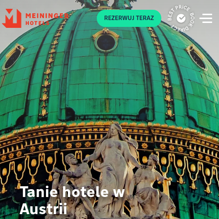
P
REZERWUJ TERAZ
Tanie hotele w
Austrii