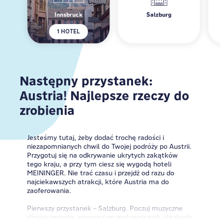
Innsbruck
Salzburg
1 HOTEL
Następny przystanek:
Austria! Najlepsze rzeczy do
zrobienia
Jesteśmy tutaj, żeby dodać trochę radości i
niezapomnianych chwil do Twojej podróży po Austrii.
Przygotuj się na odkrywanie ukrytych zakątków
tego kraju, a przy tym ciesz się wygodą hoteli
MEININGER. Nie trać czasu i przejdź od razu do
najciekawszych atrakcji, które Austria ma do
zaoferowania.
Pierwszy przystanek – Salzburg. Poczuj muzyczne
dźwięki miasta, spaceruj po malowniczych uliczkach