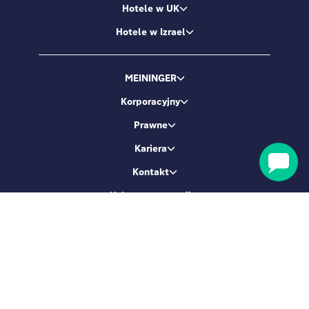
Hotele w UK
Hotele w Izrael
MEININGER
Korporacyjny
Prawne
Kariera
Kontakt
Usługa rezerwacji
Zostańmy przyjaciółmi
Zarejestruj się i otrzymaj 5% zniżki