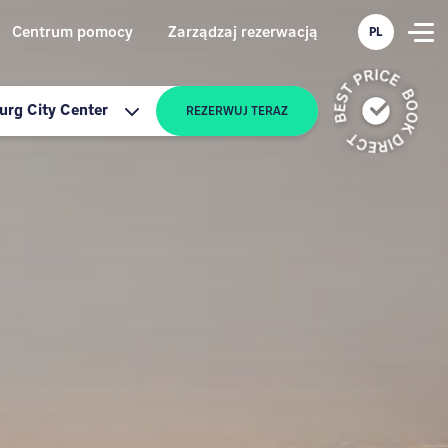
Centrum pomocy
Zarządzaj rezerwacją
PL
rg City Center
REZERWUJ TERAZ