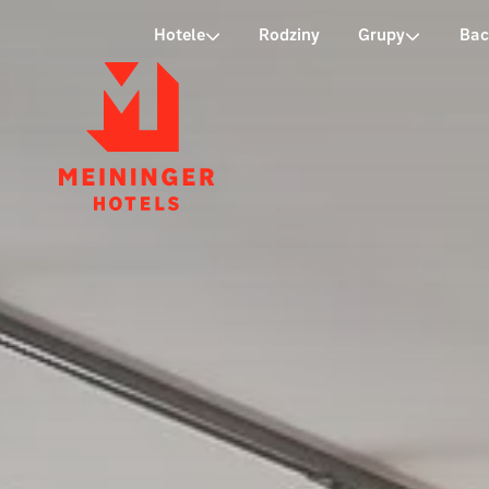
P
Hotele
Rodziny
Grupy
Bac