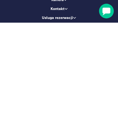
Kontakt
Usługa rezerwacji
Zostańmy przyjaciółmi
Zarejestruj się i otrzymaj 5% zniżki
ZAPISZ MNIE