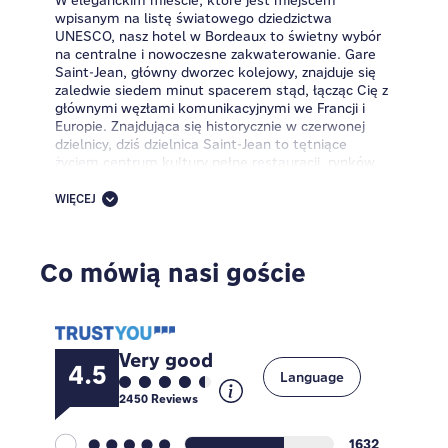
wpisanym na listę światowego dziedzictwa
UNESCO, nasz hotel w Bordeaux to świetny wybór
na centralne i nowoczesne zakwaterowanie. Gare
Saint-Jean, główny dworzec kolejowy, znajduje się
zaledwie siedem minut spacerem stąd, łącząc Cię z
głównymi węzłami komunikacyjnymi we Francji i
Europie. Znajdująca się historycznie w czerwonej
dzielnicy, dziś dzielnica Saint-Jean to tętniące
życiem centrum kultury pełne restauracji, rynków,
bistr i klubów nocnych.
WIĘCEJ
Nasz hotel w centrum Bordeaux mieści się w nowo
wybudowanym budynku z częściowo zachowaną
fasadą zabytkową i oferuje 162 nowoczesne pokoje
Co mówią nasi goście
na sześciu piętrach z 493 wygodnymi łóżkami do
wyboru. To jest miejsce, gdzie warto zatrzymać się
w Bordeaux.
Very good
4.5
Language
2450
Reviews
1632