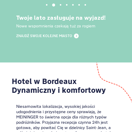
Twoje lato zasługuje na wyjazd!
Nowe wspomnienia czekają tuż za rogiem
ZNAJDŹ SWOJE KOLEJNE MIASTO
Hotel w Bordeaux
Dynamiczny i komfortowy
Niesamowita lokalizacja, wysokiej jakości
udogodnienia i przystępne ceny sprawiają, że
MEININGER to świetna opcja dla różnych typów
podróżników. Przyjazna recepcja czynna 24h jest
gotowa, aby powitać Cię w dzielnicy Saint-Jean, a