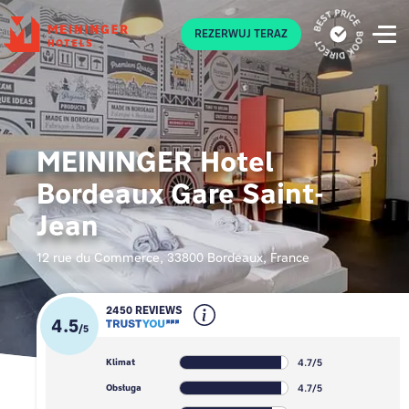
P
REZERWUJ TERAZ
MEININGER Hotel
Bordeaux Gare Saint-
Jean
12 rue du Commerce, 33800 Bordeaux, France
2450 REVIEWS
4.5
/
5
4.7/5
Klimat
4.7/5
Obsługa