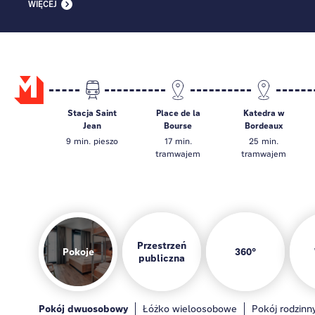
WIĘCEJ
Stacja Saint
Place de la
Katedra w
Jean
Bourse
Bordeaux
9 min. pieszo
17 min.
25 min.
tramwajem
tramwajem
Przestrzeń
Pokoje
360°
publiczna
Pokoje
Bar hotelowy
Strefa gier
Kuchnia dla go
Pokój dwuosobowy
Ogólne
Bar
Strefa gier
Łóżko wieloosobowe
Kuchnia dla gości
Pokój rodzinn
Lounge