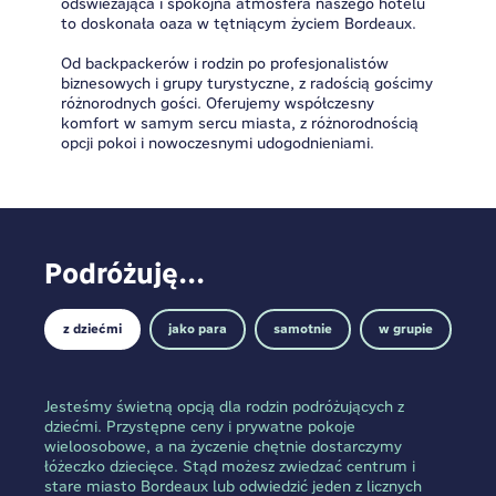
odświeżająca i spokojna atmosfera naszego hotelu
to doskonała oaza w tętniącym życiem Bordeaux.
Od backpackerów i rodzin po profesjonalistów
biznesowych i grupy turystyczne, z radością gościmy
różnorodnych gości. Oferujemy współczesny
komfort w samym sercu miasta, z różnorodnością
opcji pokoi i nowoczesnymi udogodnieniami.
Podróżuję...
z dziećmi
jako para
samotnie
w grupie
Jesteśmy świetną opcją dla rodzin podróżujących z
dziećmi. Przystępne ceny i prywatne pokoje
wieloosobowe, a na życzenie chętnie dostarczymy
łóżeczko dziecięce. Stąd możesz zwiedzać centrum i
stare miasto Bordeaux lub odwiedzić jeden z licznych