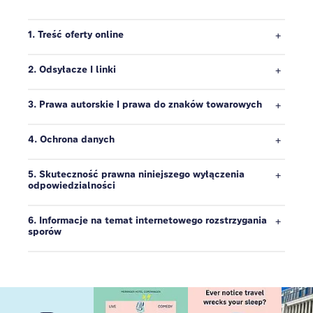
Schneider
1. Treść oferty online
Rejestr handlowy: Amtsgericht Berlin (sąd
rejonowy)
2. Odsyłacze I linki
HRB 106229 B
3. Prawa autorskie I prawa do znaków towarowych
Numer podatkowy: 37/065/46053
4. Ochrona danych
Niniejsza informacja prawna dotyczy następujących
5. Skuteczność prawna niniejszego wyłączenia
lokalizacji:
odpowiedzialności
Facebook:
http://www.facebook.com/MeiningerHotels
6. Informacje na temat internetowego rozstrzygania
sporów
Google+:
https://plus.google.com/107575956279238210966
Youtube:
http://www.youtube.com/user/MEININGERHotel