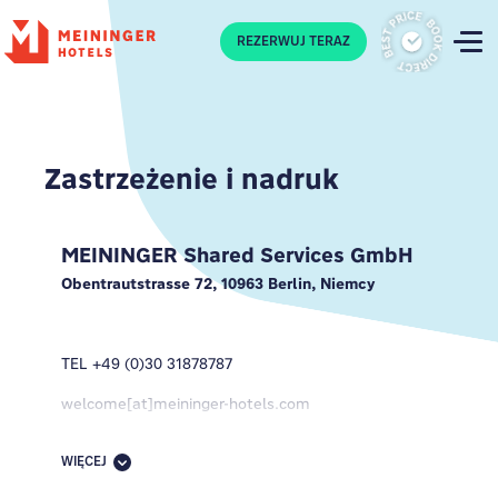
P
REZERWUJ TERAZ
Zastrzeżenie i nadruk
MEININGER Shared Services GmbH
Obentrautstrasse 72, 10963 Berlin, Niemcy
TEL +49 (0)30 31878787
welcome[at]meininger-hotels.com
WIĘCEJ
Dyrektorzy zarządzający: Ajit Menon & Vivian