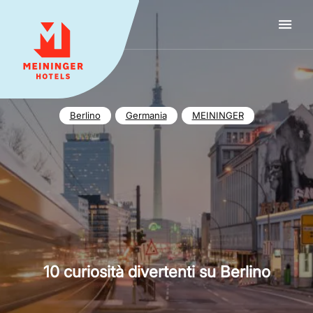
MEININGER HOTELS
Berlino
Germania
MEININGER
10 curiosità divertenti su Berlino