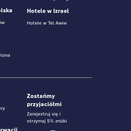
olska
Hotele w Izrael
ów
Hotele w Tel Awiw
elona
Zostańmy
przyjaciółmi
cy
Zarejestruj się i
otrzymaj 5% zniżki
rwacji