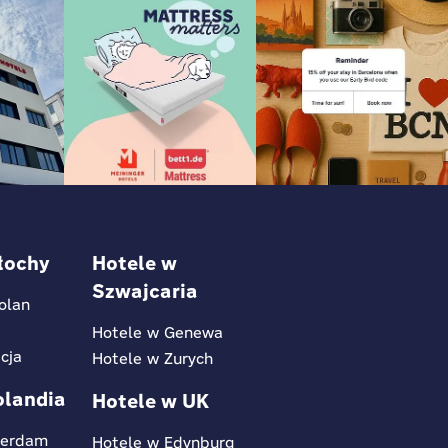
łochy
Hotele w
Szwajcaria
olan
m
Hotele w Genewa
cja
Hotele w Zurych
olandia
Hotele w UK
terdam
Hotele w Edynburg