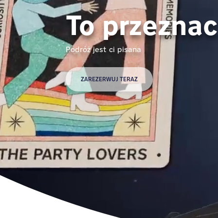
To przeznac
Podróż jest ci pisana
ZAREZERWUJ TERAZ