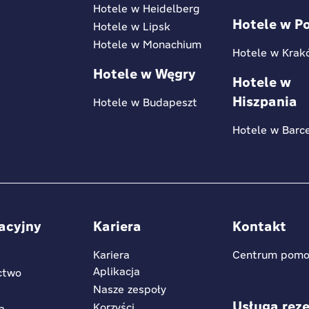
Hotele w Heidelberg
Hotele w P
Hotele w Lipsk
Hotele w Monachium
Hotele w Krak
Hotele w Węgry
Hotele w
Hiszpania
Hotele w Budapeszt
Hotele w Barc
acyjny
Kariera
Kontakt
Kariera
Centrum pomo
Aplikacja
ctwo
Nasze zespoły
Usługa reze
Korzyści
a