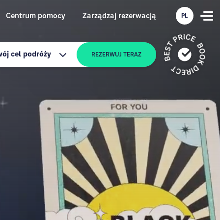
Centrum pomocy
Zarządzaj rezerwacją
PL
ój cel podróży
REZERWUJ TERAZ