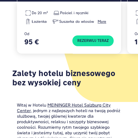
Do 20 m²
Pościel i ręczniki
Łazienka
Suszarka do włosów
More
Od
O
95 €
REZERWUJ TERAZ
Zalety hotelu biznesowego
bez wysokiej ceny
Witaj w Hotelu
MEININGER Hotel Salzburg City
Center
, jednym z najlepszych hoteli na twoją podróż
służbową, twojej głównej kwaterze dla
produktywności, relaksu i szczypty biznesowej
coolności. Rozumiemy rytm twojego szybkiego
świata i jesteśmy tutaj, aby uczynić twój pobyt