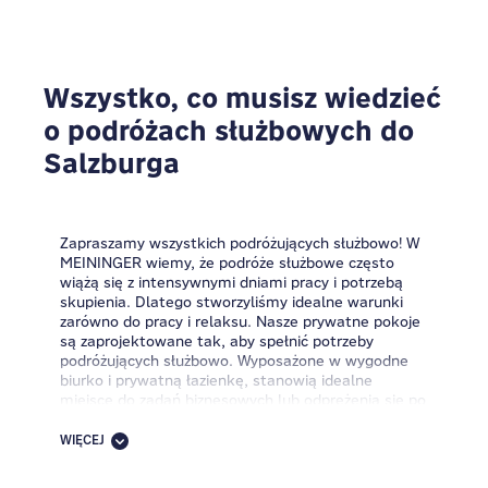
Wszystko, co musisz wiedzieć
o podróżach służbowych do
Salzburga
Zapraszamy wszystkich podróżujących służbowo! W
MEININGER wiemy, że podróże służbowe często
wiążą się z intensywnymi dniami pracy i potrzebą
skupienia. Dlatego stworzyliśmy idealne warunki
zarówno do pracy i relaksu. Nasze prywatne pokoje
są zaprojektowane tak, aby spełnić potrzeby
podróżujących służbowo. Wyposażone w wygodne
biurko i prywatną łazienkę, stanowią idealne
miejsce do zadań biznesowych lub odprężenia się po
długim dniu pracy.
WIĘCEJ
Jeśli masz chwilę wolnego czasu po pracy,
skontaktuj się z naszą recepcją, a dowiesz się więcej