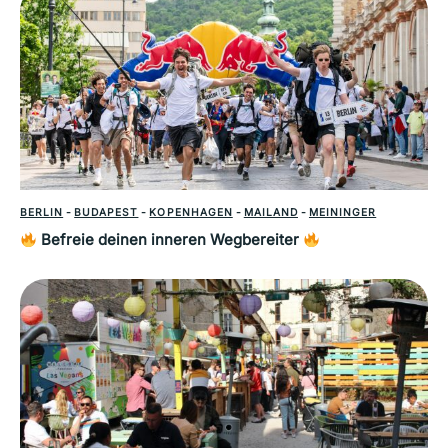
BERLIN
-
BUDAPEST
-
KOPENHAGEN
-
MAILAND
-
MEININGER
Befreie deinen inneren Wegbereiter