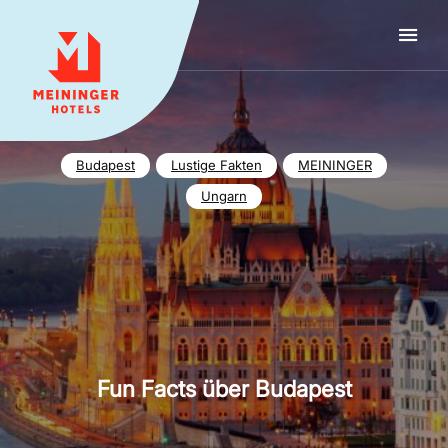
MEININGER HOTELS
Budapest
Lustige Fakten
MEININGER
Ungarn
Fun Facts über Budapest