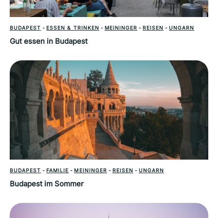
BUDAPEST
-
ESSEN & TRINKEN
-
MEININGER
-
REISEN
-
UNGARN
Gut essen in Budapest
BUDAPEST
-
FAMILIE
-
MEININGER
-
REISEN
-
UNGARN
Budapest im Sommer