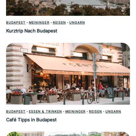
BUDAPEST
-
MEININGER
-
REISEN
-
UNGARN
Kurztrip Nach Budapest
BUDAPEST
-
ESSEN & TRINKEN
-
MEININGER
-
REISEN
-
UNGARN
Café Tipps in Budapest