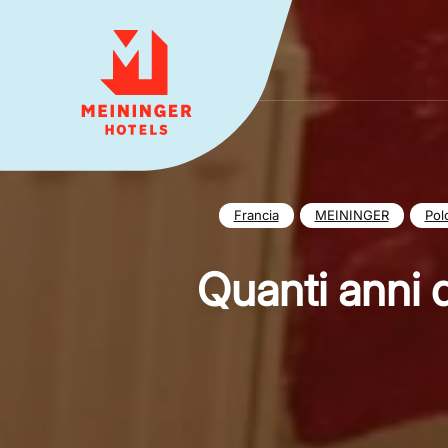
MEININGER HOTELS
Francia
MEININGER
Pol
Quanti anni 