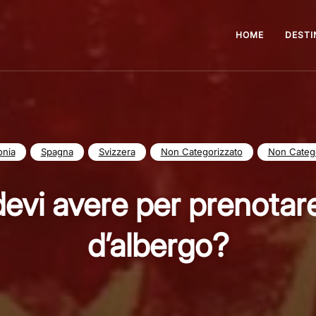
HOME
DESTI
onia
Spagna
Svizzera
Non Categorizzato
Non Catego
devi avere per prenota
d’albergo?