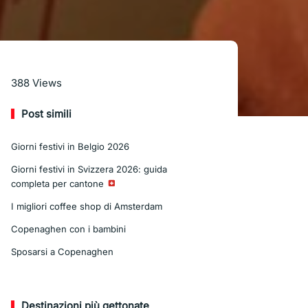
Leggi di più
388
Views
Post simili
Giorni festivi in Belgio 2026
Giorni festivi in Svizzera 2026: guida
completa per cantone
I migliori coffee shop di Amsterdam
Copenaghen con i bambini
Sposarsi a Copenaghen
Destinazioni più gettonate