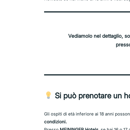
Vediamolo nel dettaglio, so
press
Si può prenotare un ho
Gli ospiti di età inferiore ai 18 anni poss
condizioni.
Presso
MEININGER Hotels
, se hai 16 o 1