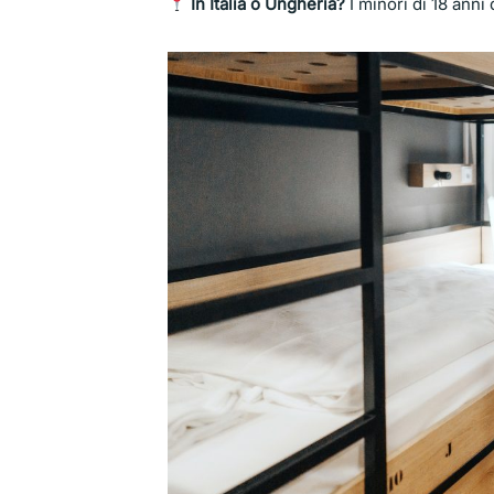
In Italia o Ungheria?
I minori di 18 ann