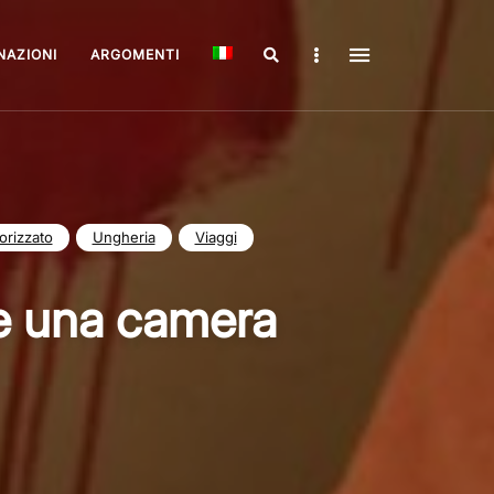
Search
Sidebar
NAZIONI
ARGOMENTI
rizzato
Ungheria
Viaggi
re una camera