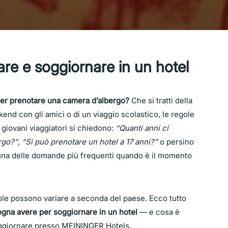
re e soggiornare in un hotel
 per prenotare una camera d’albergo?
Che si tratti della
kend con gli amici o di un viaggio scolastico, le regole
 giovani viaggiatori si chiedono:
“Quanti anni ci
rgo?”
,
“Si può prenotare un hotel a 17 anni?”
o persino
 una delle domande più frequenti quando è il momento
gole possono variare a seconda del paese. Ecco tutto
ogna avere per soggiornare in un hotel
— e cosa è
soggiornare presso MEININGER Hotels.