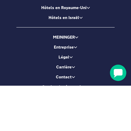
Hôtels en Royaume-Uni
Hôtels en Israël
MEININGER
Entreprise
Légal
Carrière
Contact
Service de réservation
Soyons amis !
Inscrivez-vous et accédez à 5% de réduction