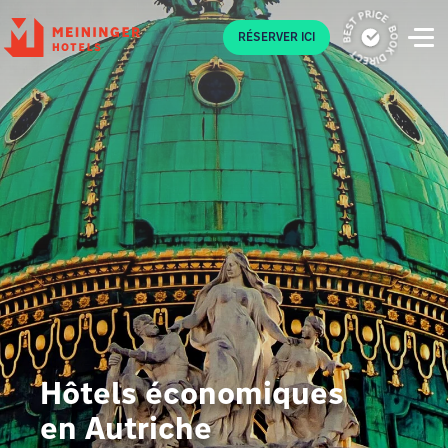
P
RÉSERVER ICI
Hôtels économiques
en Autriche