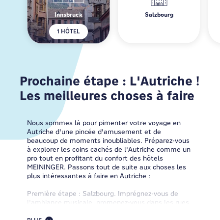
Innsbruck
Salzbourg
1 HÔTEL
Prochaine étape : L'Autriche !
Les meilleures choses à faire
Nous sommes là pour pimenter votre voyage en
Autriche d'une pincée d'amusement et de
beaucoup de moments inoubliables. Préparez-vous
à explorer les coins cachés de l'Autriche comme un
pro tout en profitant du confort des hôtels
MEININGER. Passons tout de suite aux choses les
plus intéressantes à faire en Autriche :
Première étape : Salzbourg. Imprégnez-vous de
l'ambiance musicale, promenez-vous dans les rues
baroques et prenez des photos de la forteresse de
Hohensalzburg. Et bien sûr, offrez-vous une