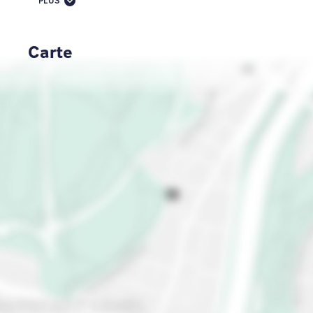
PLUS
délicieuse tranche de Sachertorte dans un café
confortable. Que vous chantiez "Do-Re-Mi" lors
d'une visite guidée de La Mélodie du bonheur ou
Carte
que vous goûtiez un Mozartkugel, cette ville
gagnera votre cœur. Prochaine étape : Innsbruck.
C'est l'endroit idéal pour les amateurs de plein air
et de montagne. Avec des vues alpines et des
sentiers de randonnée époustouflants, vous
respirerez l'air vivifiant des montagnes et vous vous
sentirez au sommet du monde. Littéralement.
Skiez, randonnez ou détendez-vous au milieu de la
nature. Parlons maintenant de Vienne. Sentez-vous
comme un membre de la famille royale au château
de Schönbrunn, laissez vous inspirer par l'art du
Palais du Belvédère et prenez un selfie avec la
cathédrale Saint-Étienne.
Et n'avons-nous pas mentionné l'atmosphère
légendaire des hôtels MEININGER que vous pourrez
découvrir dans toutes ces villes autrichiennes ?
Séjournez avec nous. Sentez-vous au mieux de
votre forme !