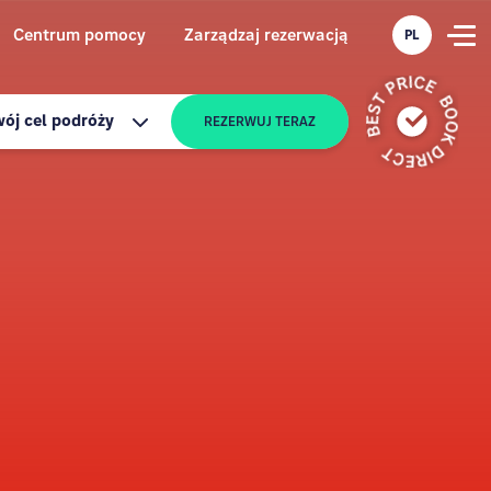
Centrum pomocy
Zarządzaj rezerwacją
PL
ój cel podróży
REZERWUJ TERAZ