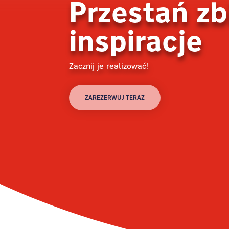
Przestań zb
inspiracje
Zacznij je realizować!
ZAREZERWUJ TERAZ