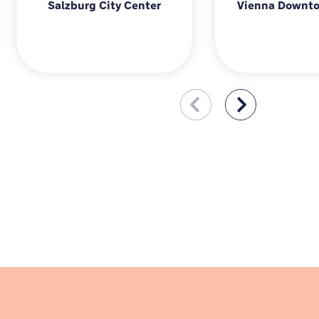
Salzburg City Center
Vienna Downto
m
Salzburg City Center
Vi