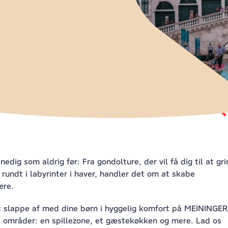
edig som aldrig før: Fra gondolture, der vil få dig til at gri
e rundt i labyrinter i haver, handler det om at skabe
ære.
l at slappe af med dine børn i hyggelig komfort på MEININGER
e områder: en spillezone, et gæstekøkken og mere. Lad os