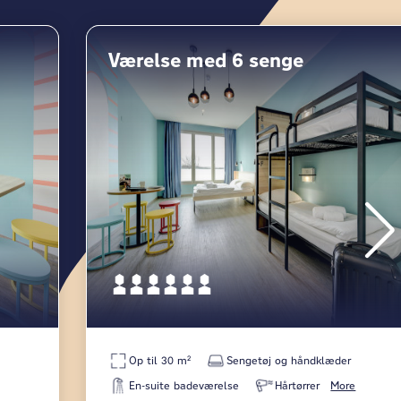
Værelse med 6 senge
Op til 30 m²
Sengetøj og håndklæder
En-suite badeværelse
Hårtørrer
More