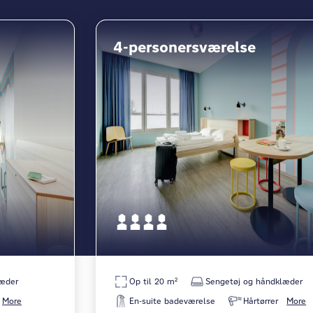
4-personersværelse
læder
Op til 20 m²
Sengetøj og håndklæder
More
En-suite badeværelse
Hårtørrer
More