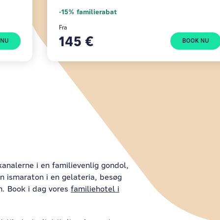
-15% familierabat
Fra
145 €
 NU
BOOK NU
kanalerne i en familievenlig gondol,
n ismaraton i en gelateria, besøg
n. Book i dag vores
familiehotel i