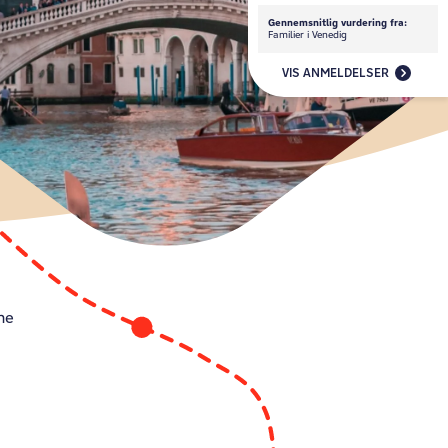
Gennemsnitlig vurdering fra:
Familier i Venedig
VIS ANMELDELSER
ne