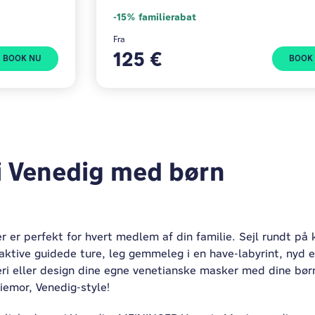
-15% familierabat
Fra
125 €
BOOK NU
BOOK
i Venedig med børn
 er perfekt for hvert medlem af din familie. Sejl rundt på 
aktive guidede ture, leg gemmeleg i en have-labyrint, nyd e
eri eller design dine egne venetianske masker med dine bør
iemor, Venedig-style!