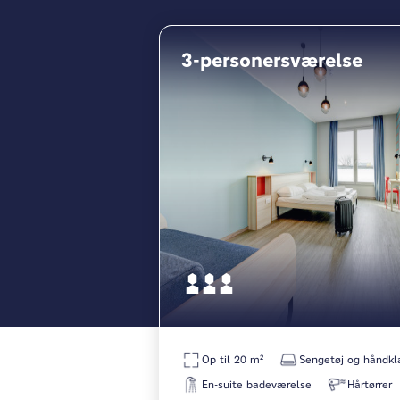
3-personersværelse
Op til 20 m²
Sengetøj og håndk
En-suite badeværelse
Hårtørrer