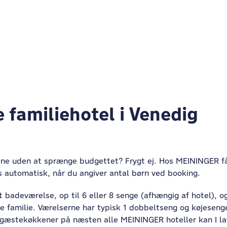
 familiehotel i Venedig
ene uden at sprænge budgettet? Frygt ej. Hos MEININGER får
 automatisk, når du angiver antal børn ved booking.
t badeværelse, op til 6 eller 8 senge (afhængig af hotel), o
tore familie. Værelserne har typisk 1 dobbeltseng og køjeseng
om gæstekøkkener på næsten alle MEININGER hoteller kan I l