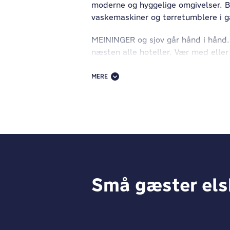
moderne og hyggelige omgivelser. Be
vaskemaskiner og tørretumblere i 
MEININGER og sjov går hånd i hånd. 
næsten alle hoteller. Vær med eller
Når det gælder om at udforske Vene
MERE
være i hjertet af Venedig på cirka 1
gelatopauser, ø-hop og hyggelige t
helt rigtigt at vende hjem til et af
Små gæster elsk