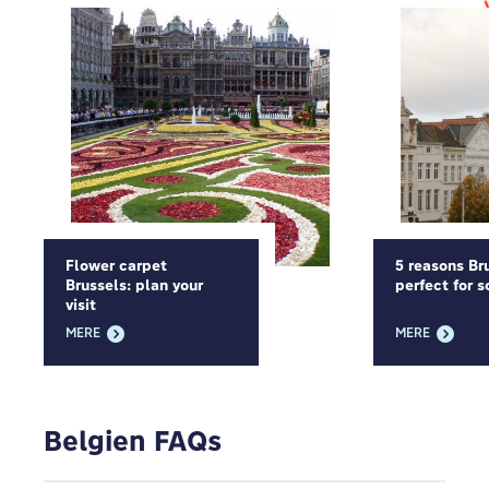
Flower carpet
5 reasons Bru
Brussels: plan your
perfect for s
visit
MERE
MERE
Belgien FAQs