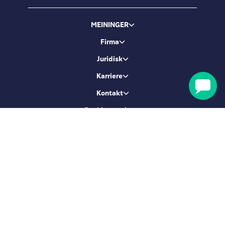
MEININGER
Firma
Juridisk
Karriere
Kontakt
Bookingservice
Lad os være venner
Tilmeld dig og få 5 % rabat