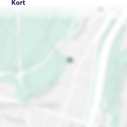
Kort
Center, tæt på Grand Place, eller MEININGER Hotel
Bruxelles Gare du Midi, lige midt i al action. Gør dig
klar til en lur i vores hyggelige værelser eller prøv
belgisk øl i baren, mens du lærer nye mennesker at
kende. Leg og hyg dig i vores spilleområder, lav en
hjemmelavet snack i gæstekøkkenet eller få frisket
dine t-shirts op i vores vaskemaskiner. Har du lyst
til sjove aktiviteter i en af ​​de bedste byer i Belgien?
Vores venlige personale bliver dine
rejsekammerater, klar til at give dig lokale tips til
dine eventyr. Du finder dem i receptionen 24/7.
Men vent, din fantastiske rejse begynder først i
Bruxelles. Hvis du har lyst til at udforske andre
hotte destinationer i Belgien, så sørg for at besøge
eventyrbyen Brügge, kunstneriske Antwerpen eller
den historiske skønhed i Gent.