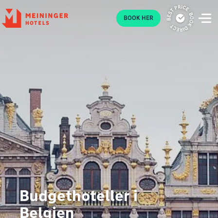
P
BOOK HER
Budgethoteller i
Belgien