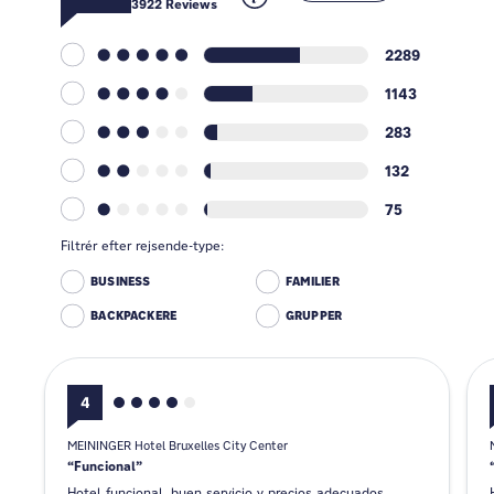
3922
Reviews
2289
1143
283
132
75
Filtrér efter rejsende-type:
BUSINESS
FAMILIER
BACKPACKERE
GRUPPER
4
MEININGER Hotel Bruxelles City Center
Funcional
Hotel funcional, buen servicio y precios adecuados.