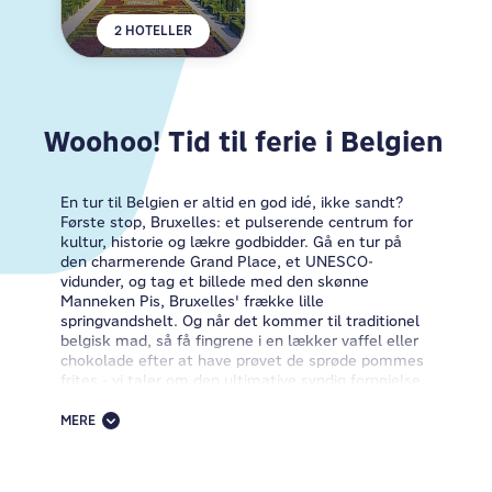
2 HOTELLER
Woohoo! Tid til ferie i Belgien
En tur til Belgien er altid en god idé, ikke sandt?
Første stop, Bruxelles: et pulserende centrum for
kultur, historie og lækre godbidder. Gå en tur på
den charmerende Grand Place, et UNESCO-
vidunder, og tag et billede med den skønne
Manneken Pis, Bruxelles' frække lille
springvandshelt. Og når det kommer til traditionel
belgisk mad, så få fingrene i en lækker vaffel eller
chokolade efter at have prøvet de sprøde pommes
frites - vi taler om den ultimative syndig fornøjelse.
Nu, hvor skal man overnatte efter en dag med
belgiske eventyr? Trommevirvel, tak! Velkommen til
MERE
MEININGER-hoteller i Bruxelles.
Vælg mellem MEININGER Hotel Bruxelles City