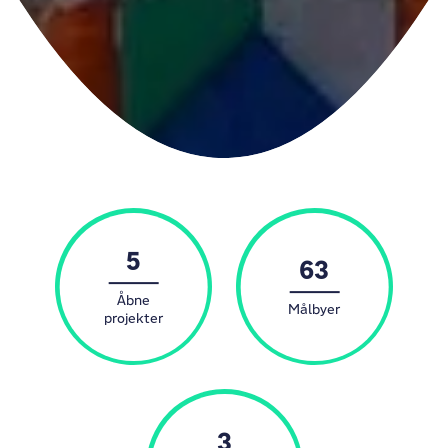
5
63
Åbne
Målbyer
projekter
3