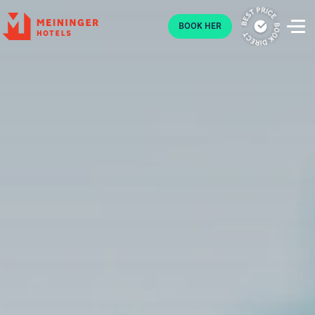
P
BOOK HER