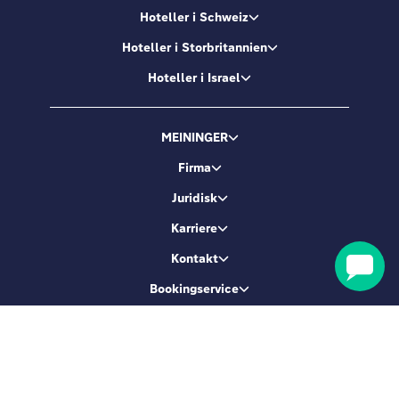
Hoteller i Schweiz
Hoteller i Storbritannien
Hoteller i Israel
MEININGER
Firma
Juridisk
Karriere
Kontakt
Bookingservice
Lad os være venner
Tilmeld dig og få 5 % rabat