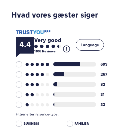
Hvad vores gæster siger
Very good
4.4
Language
1106
Reviews
693
267
82
31
33
Filtrér efter rejsende-type:
BUSINESS
FAMILIER