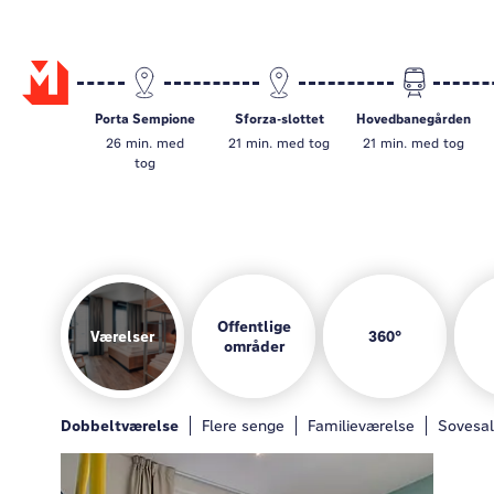
Porta Sempione
Sforza-slottet
Hovedbanegården
26 min. med
21 min. med tog
21 min. med tog
tog
Offentlige
Værelser
360°
områder
Værelser
Hotelbar
Legeområde
Lounge
Mo
Dobbeltværelse
Generelt
Hotelbar
Flere senge
Legeområde
Familieværelse
Gæstekøkken
Sovesal
Lo