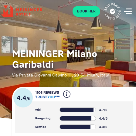
P
BOOK HER
MEININGER Milano
Garibaldi
Via Privata Giovanni Calvino 11, 20154 Milan, Italy
1106 REVIEWS
4.4
/
5
4.7/5
WiFi
4.4/5
Rengøring
4.3/5
Service