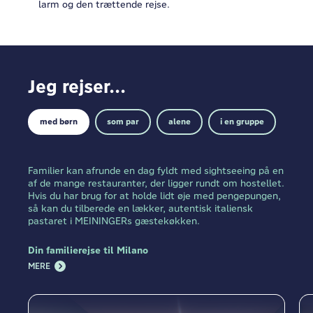
larm og den trættende rejse.
Jeg rejser...
med børn
som par
alene
i en gruppe
Familier kan afrunde en dag fyldt med sightseeing på en
af de mange restauranter, der ligger rundt om hostellet.
Hvis du har brug for at holde lidt øje med pengepungen,
så kan du tilberede en lækker, autentisk italiensk
pastaret i MEININGERs gæstekøkken.
Din familierejse til Milano
MERE