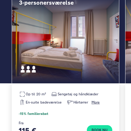
3-personersværelse
Op til 20 m²
Sengetøj og håndklæder
En-suite badeværelse
Hårtørrer
More
-15% familierabat
Fra
115 €
BOOK NU