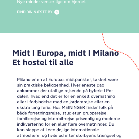
Nye minder venter lige om hjørnet
FIND DIN NÆSTE BY
Midt I Europa, midt I Milano
Et hostel til alle
Milano er en af Europas midtpunkter, takket være
sin praktiske beliggenhed. Hver eneste dag
ankommer der utallige rejsende på byferie i Po-
dalen, hvad end det er for en enkelt overnatning
eller i forbindelse med en jordomrejse eller en
ekstra lang ferie. Hos MEININGER finder folk på
både forretningsrejse, studietur, grupperejse,
familierejse og interrail-rejse prisvenlig og moderne
indkvartering for en eller flere overnatninger. Du
kan slappe af i den dejlige internationale
atmosfære, og hvile ud efter storbyens trængsel og