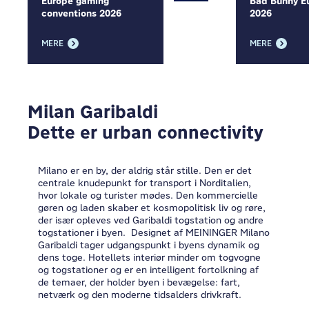
Europe gaming
Bad Bunny E
conventions 2026
2026
MERE
MERE
Milan Garibaldi
Dette er urban connectivity
Milano er en by, der aldrig står stille. Den er det
centrale knudepunkt for transport i Norditalien,
hvor lokale og turister mødes. Den kommercielle
gøren og laden skaber et kosmopolitisk liv og røre,
der især opleves ved Garibaldi togstation og andre
togstationer i byen. Designet af MEININGER Milano
Garibaldi tager udgangspunkt i byens dynamik og
dens toge. Hotellets interiør minder om togvogne
og togstationer og er en intelligent fortolkning af
de temaer, der holder byen i bevægelse: fart,
netværk og den moderne tidsalders drivkraft.