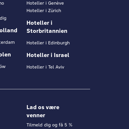
no
Hoteller i Genève
Hoteller i Zürich
edig
Hoteller i
Holland
Storbritannien
sterdam
Hoteller i Edinburgh
Polen
Hoteller i Israel
ków
Hoteller i Tel Aviv
Lad os være
venner
Tilmeld dig og få 5 %