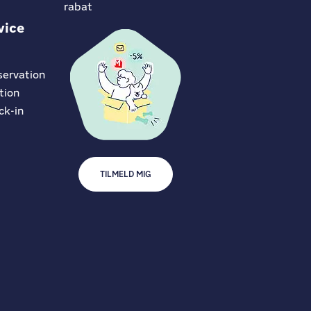
rabat
vice
servation
tion
ck-in
TILMELD MIG