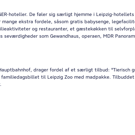
NGER-hoteller. De føler sig særligt hjemme i Leipzig-hotellet
er mange ekstra fordele, såsom gratis babysenge, legefacil
aktiviteter og restauranter, et gæstekøkken til selvforple
pzigs seværdigheder som Gewandhaus, operaen, MDR Panorama 
auptbahnhof, drager fordel af et særligt tilbud: "Tierisch 
 familiedagsbillet til Leipzig Zoo med madpakke. Tilbudde
.