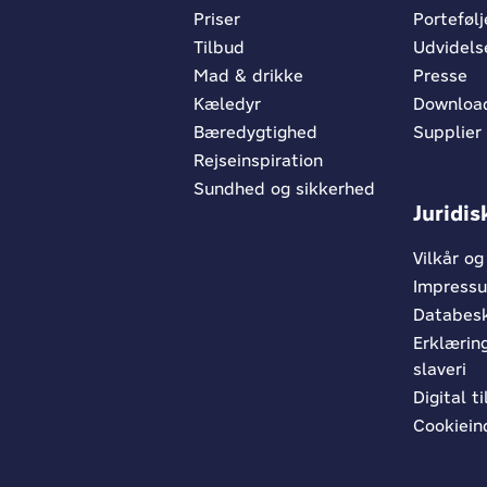
Priser
Porteføl
Tilbud
Udvidels
Mad & drikke
Presse
Kæledyr
Downloa
Bæredygtighed
Supplier
Rejseinspiration
Sundhed og sikkerhed
Juridis
Vilkår og
Impress
Databesk
Erklæri
slaveri
Digital 
Cookieind