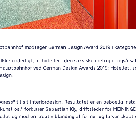
ptbahnhof modtager German Design Award 2019 i kategorien 
Ikke underligt, at hoteller i den saksiske metropol også sa
Hauptbahnhof ved German Design Awards 2019: Hotellet, som
esign.
gress" til sit interiørdesign. Resultatet er en beboelig insta
unst os," forklarer Sebastian Kiy, driftsleder for MEININGE
tellet og med en kreativ blanding af former og farver skabt