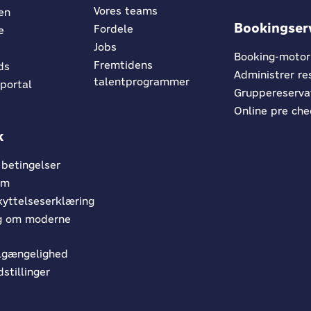
Vores teams
jen
Bookingser
Fordele
e
Jobs
Booking-motor
Fremtidens
ds
Administrer re
talentprogrammer
 portal
Gruppereserva
Online pre che
k
 betingelser
um
yttelseserklæring
ng om moderne
tilgængelighed
stillinger