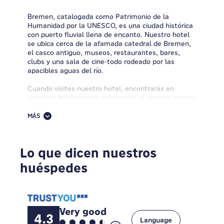
Bremen, catalogada como Patrimonio de la
Humanidad por la UNESCO, es una ciudad histórica
con puerto fluvial llena de encanto. Nuestro hotel
se ubica cerca de la afamada catedral de Bremen,
el casco antiguo, museos, restaurantes, bares,
clubs y una sala de cine-todo rodeado por las
apacibles aguas del río.
Cuando visites nuestro hotel, encontrarás en
nuestras habitaciones referencias al antiguo cuento
infantil de Grimm "Los Músicos de Bremen".
Disponemos de cómodas áreas comunes repartidas
MÁS
en 3 pisos y salpicadas por graffitis y arte
aeroespacial para que disfrutes de tus momentos
de relax. Nuestro hotel, llamado así por la Estación
Lo que dicen nuestros
central de Bremen (Hauptbahnhof), se encuentra
justo al lado de la nueva terminal de autobuses,
huéspedes
idealmente situado para conocer la ciudad y
disfrutar de todas las actividades que ofrece a sus
visitantes.
Very good
4.3
Language