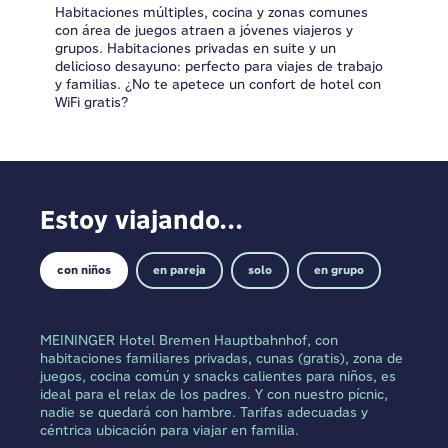
Habitaciones múltiples, cocina y zonas comunes
con área de juegos atraen a jóvenes viajeros y
grupos. Habitaciones privadas en suite y un
delicioso desayuno: perfecto para viajes de trabajo
y familias. ¿No te apetece un confort de hotel con
WiFi gratis?
Estoy viajando...
con niños
en pareja
solo
en grupo
MEININGER Hotel Bremen Hauptbahnhof, con
habitaciones familiares privadas, cunas (gratis), zona de
juegos, cocina común y snacks calientes para niños, es
ideal para el relax de los padres. Y con nuestro pícnic,
nadie se quedará con hambre. Tarifas adecuadas y
céntrica ubicación para viajar en familia.