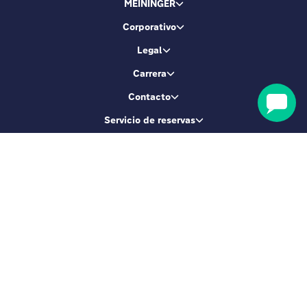
MEININGER
Corporativo
Legal
Carrera
Contacto
Servicio de reservas
Seamos amigos
Suscríbete y consigue un 5 % de descuento
REGÍSTRAME