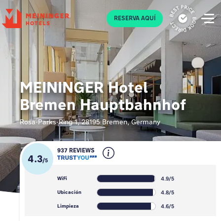
P
RESERVA AQUÍ
MEININGER Hotel
Bremen Hauptbahnhof
Rosa-Parks-Ring 1, 28195 Bremen, Germany
937 REVIEWS
4.3
/
5
4.9/5
WiFi
4.8/5
Ubicación
4.6/5
Limpieza