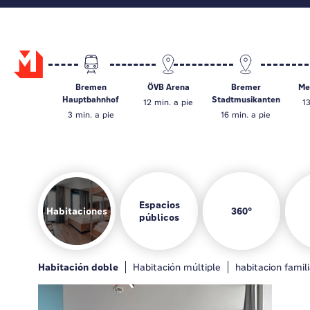
Bremen
ÖVB Arena
Bremer
Me
Hauptbahnhof
Stadtmusikanten
12 min. a pie
1
3 min. a pie
16 min. a pie
Espacios
Habitaciones
360°
públicos
Habitaciones
Bar
Zona de juegos
Cocina para 
Habitación doble
General
Bar
Zona de juegos
Habitación múltiple
Cocina para huéspedes
habitacion famili