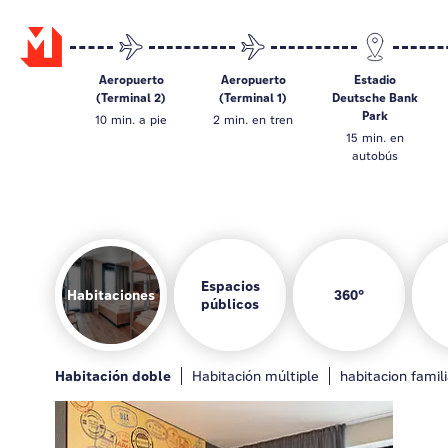
Aeropuerto
Aeropuerto
Estadio
(Terminal 2)
(Terminal 1)
Deutsche Bank
Park
10 min. a pie
2 min. en tren
15 min. en
autobús
Espacios
Habitaciones
360°
públicos
Habitaciones
Bar
Lounge
Sala de desayuno
Habitación doble
General
Bar
Zona infantil
Habitación múltiple
Lounge
habitacion famili
Sala de desayu