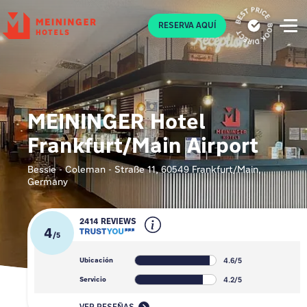
P
RESERVA AQUÍ
MEININGER Hotel
Frankfurt/Main Airport
Bessie - Coleman - Straße 11, 60549 Frankfurt/Main,
Germany
2414 REVIEWS
4
/
5
4.6/5
Ubicación
4.2/5
Servicio