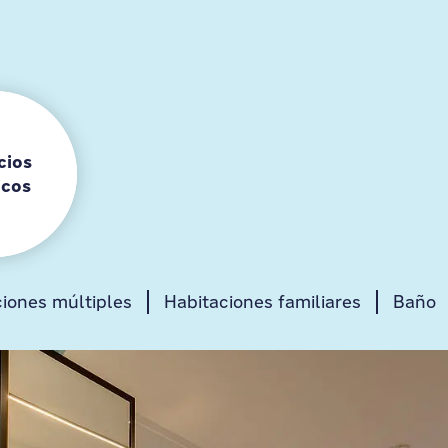
cios
icos
pedes
iones múltiples
Vestíbulo
Habitaciones familiares
Bar
Baño