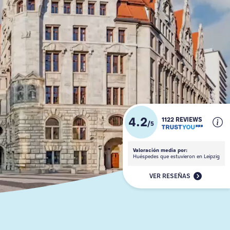
4.2
1122 REVIEWS
/
5
Valoración media por:
Huéspedes que estuvieron en Leipzig
VER RESEÑAS