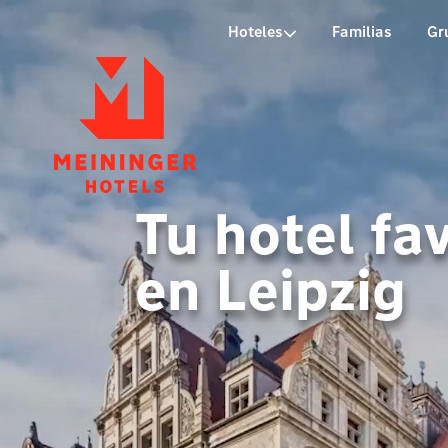
P
Hoteles
Familias
Gr
Tu hotel fa
en Leipzig