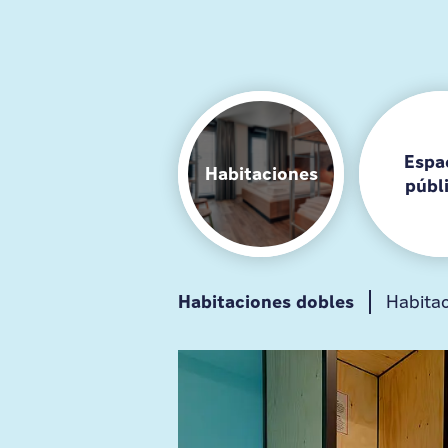
Espa
Habitaciones
públ
Habitaciones dobles
Desayuno
Cocina para hués
Habitac