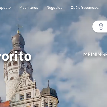
upos
Mochileros
Negocios
Qué ofrecemos
vorito
MEININGER