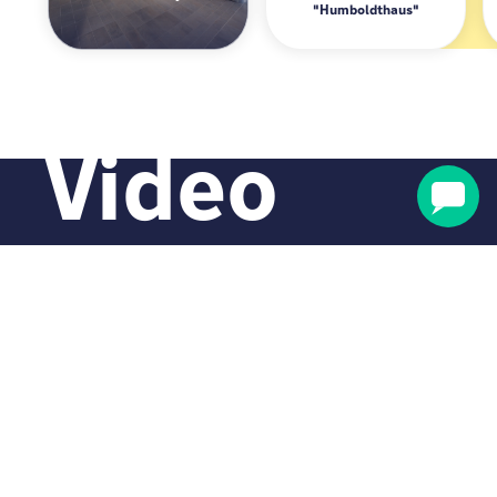
"Humboldthaus"
Amsterdam City West
Berlin Mitte "Humbo
Video
Y si necesitas un poco más
de consejo amoroso…
Mira el vídeo completo de 3 minutos que hicimos para
San Valentín con nuestra fabulosa presentadora.
Es icónico. 💘