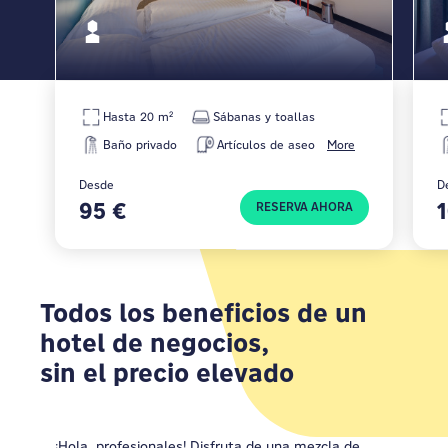
Hasta 20 m²
Sábanas y toallas
Baño privado
Artículos de aseo
More
Desde
D
95 €
RESERVA AHORA
Todos los beneficios de un
hotel de negocios,
sin el precio elevado
¡Hola, profesionales! Disfruta de una mezcla de