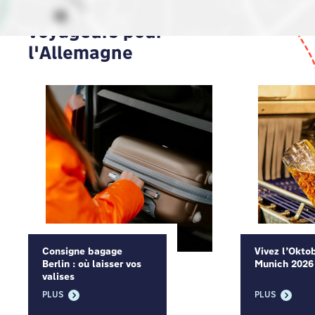
Conseils aux
voyageurs pour
l'Allemagne
Consigne bagage
Vivez l’Okto
Berlin : où laisser vos
Munich 2026
valises
PLUS
PLUS