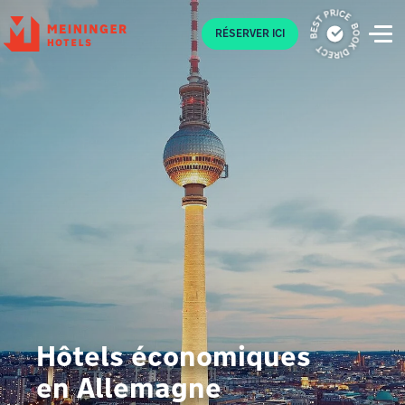
P
RÉSERVER ICI
Hôtels économiques
en Allemagne