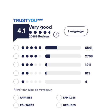
Very good
4.1
Language
20689
Reviews
6841
2708
1211
813
4
Filtrer par type de voyageur:
AFFAIRES
FAMILLES
ROUTARDS
GROUPES