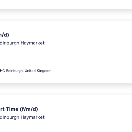
m/d)
dinburgh Haymarket
5HG Edinburgh, United Kingdom
art-Time (f/m/d)
dinburgh Haymarket