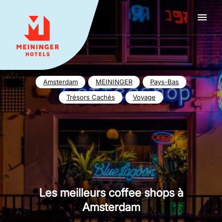
MEININGER HOTELS
Amsterdam
MEININGER
Pays-Bas
Trésors Cachés
Voyage
Les meilleurs coffee shops à
Amsterdam