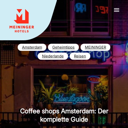
MEININGER HOTELS
Amsterdam
Geheimtipps
MEININGER
Niederlande
Reisen
Coffee shops Amsterdam: Der
komplette Guide