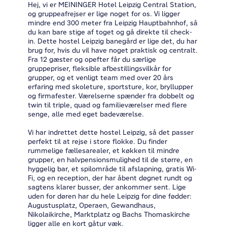
Hej, vi er MEININGER Hotel Leipzig Central Station,
og gruppeafrejser er lige noget for os. Vi ligger
mindre end 300 meter fra Leipzig Hauptbahnhof, så
du kan bare stige af toget og gå direkte til check-
in. Dette hostel Leipzig banegård er lige det, du har
brug for, hvis du vil have noget praktisk og centralt.
Fra 12 gæster og opefter får du særlige
gruppepriser, fleksible afbestillingsvilkår for
grupper, og et venligt team med over 20 års
erfaring med skoleture, sportsture, kor, bryllupper
og firmafester. Værelserne spænder fra dobbelt og
twin til triple, quad og familieværelser med flere
senge, alle med eget badeværelse.
Vi har indrettet dette hostel Leipzig, så det passer
perfekt til at rejse i store flokke. Du finder
rummelige fællesarealer, et køkken til mindre
grupper, en halvpensionsmulighed til de større, en
hyggelig bar, et spilområde til afslapning, gratis Wi-
Fi, og en reception, der har åbent døgnet rundt og
sagtens klarer busser, der ankommer sent. Lige
uden for døren har du hele Leipzig for dine fødder:
Augustusplatz, Operaen, Gewandhaus,
Nikolaikirche, Marktplatz og Bachs Thomaskirche
ligger alle en kort gåtur væk.