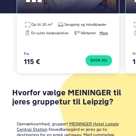
Op til 20 m²
Sengetøj og håndklæder
En-suite badeværelse
Hårtørrer
More
Fra
F
115 €
BOOK NU
Hvorfor vælge MEININGER til
jeres gruppetur til Leipzig?
Opmærksomhed, grupper!
MEININGER Hotel Leipzig
Central Station
Hovedbanegård er jeres go-to
destination for en episk getaway. Med rummelige