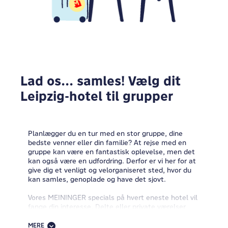
Lad os... samles! Vælg dit
Leipzig-hotel til grupper
Planlægger du en tur med en stor gruppe, dine
bedste venner eller din familie? At rejse med en
gruppe kan være en fantastisk oplevelse, men det
kan også være en udfordring. Derfor er vi her for at
give dig et venligt og velorganiseret sted, hvor du
kan samles, genoplade og have det sjovt.
Vores MEININGER specials på hvert eneste hotel vil
fange din interesse. Delte eller private værelser
med eget badeværelse, gæstekøkkener, rummelige
fællesområder, venlige vibes, spillezoner,
MERE