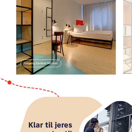
Leipzig Central Station
Leipzig Central Station
Klar til jeres