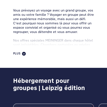
Vous prévoyez un voyage avec un grand groupe, vos
amis ou votre famille ? Voyager en groupe peut être
une expérience mémorable, mais aussi un défi.
C'est pourquoi nous sommes là pour vous offrir un
espace convivial et organisé où vous pourrez vous
regrouper, vous détendre et vous amuser.
Nos offres spéciales MEININGER dans chaque hôtel
sont irrésistibles. Chambres partagées ou privées
avec salle de bains privative, cuisines d'hôtes,
espaces publics spacieux, ambiance conviviale,
PLUS
zones de jeux, demi-pension, petit-déjeuner buffet,
WiFi gratuit et bien plus encore vous appellent.
Nous sommes situés dans des centres-villes très
bien desservis par les transports publics, ce qui
vous permet de dire adieu au stress et aux longs
trajets.
Hébergement pour
groupes | Leipzig édition
Besoin d'idées et de conseils pour votre prochain
voyage de groupe ? À la recherche de
recommandations sur des destinations et des
activités de groupe passionnantes ? Envie d'un
itinéraire sur mesure pour votre équipe ? Vous