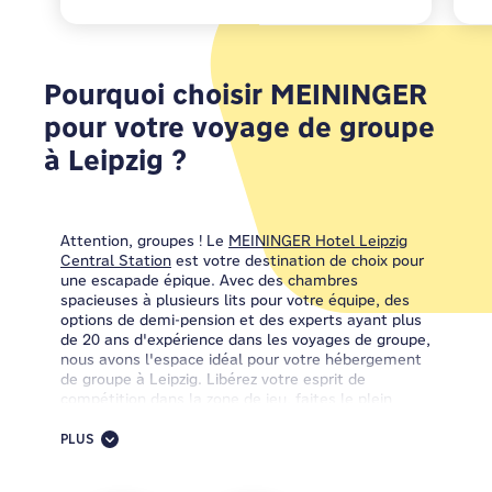
Pourquoi choisir MEININGER
pour votre voyage de groupe
à Leipzig ?
Attention, groupes ! Le
MEININGER Hotel Leipzig
Central Station
est votre destination de choix pour
une escapade épique. Avec des chambres
spacieuses à plusieurs lits pour votre équipe, des
options de demi-pension et des experts ayant plus
de 20 ans d'expérience dans les voyages de groupe,
nous avons l'espace idéal pour votre hébergement
de groupe à Leipzig. Libérez votre esprit de
compétition dans la zone de jeu, faites le plein
d'énergie avec notre buffet de petit-déjeuner,
dégustez des cocktails au bar et partez à la
PLUS
conquête de Leipzig ensemble.