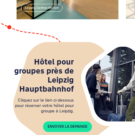
Leipzig Central Station
Leipzig Central Station
Hôtel pour
groupes près de
Leipzig
Hauptbahnhof
Cliquez sur le lien ci-dessous
pour réserver votre hôtel pour
groupe à Leipzig.
ENVOYER LA DEMANDE