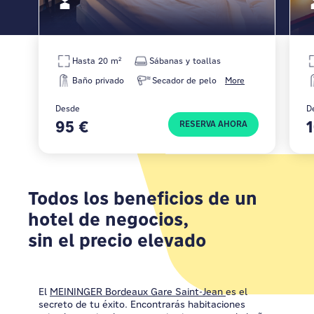
Hasta 20 m²
Sábanas y toallas
Baño privado
Secador de pelo
More
Desde
D
95 €
RESERVA AHORA
Todos los beneficios de un
hotel de negocios,
sin el precio elevado
El
MEININGER Bordeaux Gare Saint-Jean
es el
secreto de tu éxito. Encontrarás habitaciones