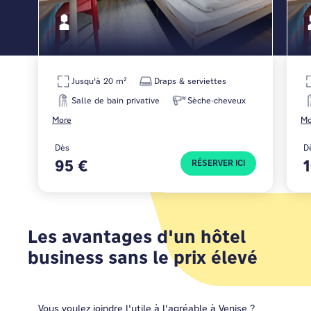
Jusqu'à 20 m²
Draps & serviettes
Salle de bain privative
Sèche-cheveux
More
Mo
Dès
D
95 €
RÉSERVER ICI
Les avantages d'un hôtel
business sans le prix élevé
Vous voulez joindre l'utile à l'agréable à Venise ?