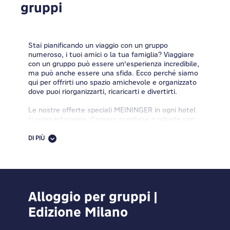
gruppi
Stai pianificando un viaggio con un gruppo
numeroso, i tuoi amici o la tua famiglia? Viaggiare
con un gruppo può essere un'esperienza incredibile,
ma può anche essere una sfida. Ecco perché siamo
qui per offrirti uno spazio amichevole e organizzato
dove puoi riorganizzarti, ricaricarti e divertirti.
Le nostre offerte speciali MEININGER in ogni hotel
ti conquisteranno. Camere condivise o private con
bagno privato, cucine per gli ospiti, ampie aree
comuni, atmosfera amichevole, zone gioco, mezza
DI PIÙ
pensione, colazione a buffet, Wi-Fi gratuito e molto
altro ti stanno aspettando. Trovaci nascosti nei
centri città con i migliori collegamenti di trasporto
pubblico, in modo da poter dire addio allo stress e
ai lunghi spostamenti.
Alloggio per gruppi |
Cerchi idee e consigli per il tuo prossimo viaggio di
Edizione Milano
gruppo? Vuoi ricevere informazioni su destinazioni ed
entusiasmanti attività di gruppo? Ti interessa un