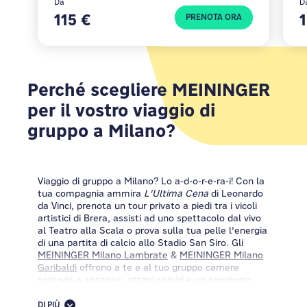
Da
D
115 €
PRENOTA ORA
Perché scegliere MEININGER
per il vostro viaggio di
gruppo a Milano?
Viaggio di gruppo a Milano? Lo a-d-o-r-e-ra-i! Con la
tua compagnia ammira
L'Ultima Cena
di Leonardo
da Vinci, prenota un tour privato a piedi tra i vicoli
artistici di Brera, assisti ad uno spettacolo dal vivo
al Teatro alla Scala o prova sulla tua pelle l'energia
di una partita di calcio allo Stadio San Siro. Gli
MEININGER Milano Lambrate
&
MEININGER Milano
Garibaldi
offrono a te e al tuo gruppo camere
comode e spaziose, ottimi servizi e un soggiorno
senza problemi.
DI PIÙ