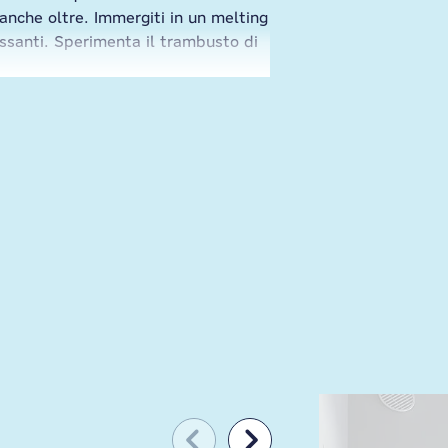
 anche oltre. Immergiti in un melting
ressanti. Sperimenta il trambusto di
dentemente dal quartiere che scegli.
er creare nuove connessioni e,
ri hotel convenienti hotel di