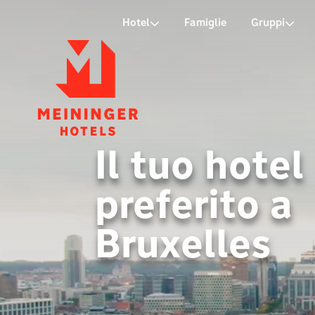
P
Hotel
Famiglie
Gruppi
Il tuo hotel
preferito a
Bruxelles