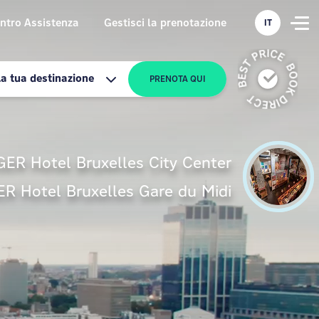
ntro Assistenza
Gestisci la prenotazione
IT
La tua destinazione
PRENOTA QUI
ER Hotel Bruxelles City Center
R Hotel Bruxelles Gare du Midi