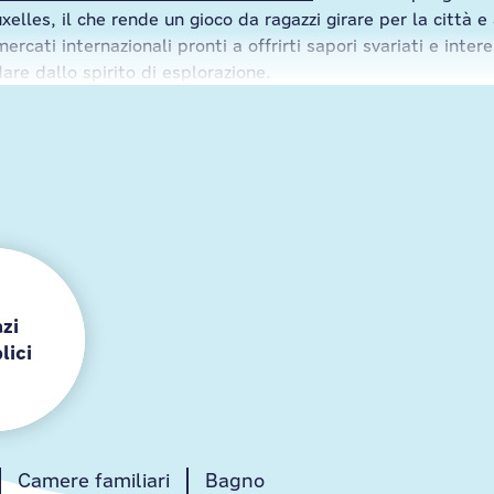
xelles, il che rende un gioco da ragazzi girare per la città e
mercati internazionali pronti a offrirti sapori svariati e inte
are dallo spirito di esplorazione.
mo che il tuo soggiorno sia semplice e di successo, indipen
lienti, servizi extra e divertenti aree pubbliche perfette p
eranno tutta la vita. Prenota il tuo soggiorno in uno dei nost
bia inizio.
zi
lici
Camere familiari
Zona giochi
Lobby
Bagno
Bar