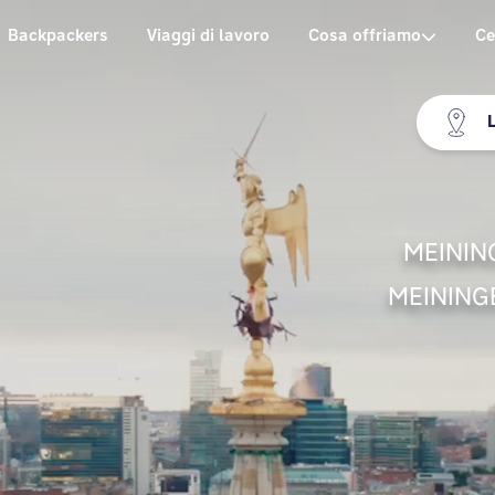
Backpackers
Viaggi di lavoro
Cosa offriamo
Ce
MEINING
MEININGE